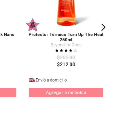
nk Nano
Protector Térmico Turn Up The Heat
250ml
Beyond the Zone
$
265
.
00
$
212
.
00
Envío a domicilio
Agregar a mi bolsa