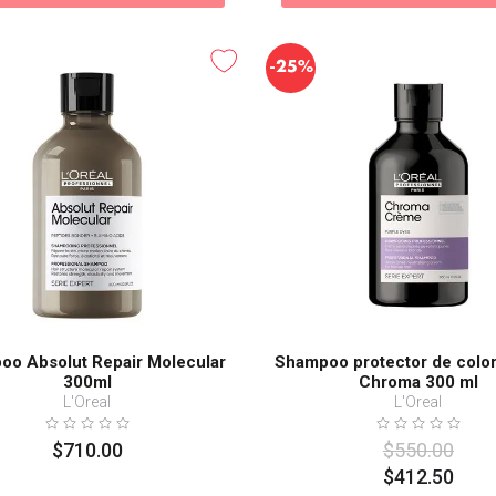
-
25%
oo Absolut Repair Molecular
Shampoo protector de colo
300ml
Chroma 300 ml
L'Oreal
L'Oreal
$
710
.
00
$
550
.
00
$
412
.
50