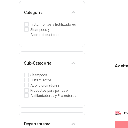
8
.
tocobo
Categoría
9
.
tinte
Tratamientos y Estilizadores
10
.
centella
Shampoos y
Acondicionadores
Sub-Categoría
Aceite
Shampoos
Tratamientos
Acondicionadores
Productos para peinado
Abrillantadores y Protectores
Env
Departamento