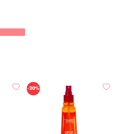
-
20%