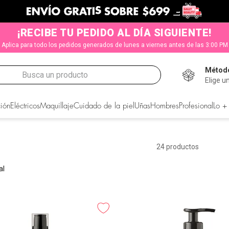
¡RECIBE TU PEDIDO AL DÍA SIGUIENTE!
Aplica para todo los pedidos generados de lunes a viernes antes de las 3:00 PM
Método
Busca un producto
Elige u
CADOS
ión
Eléctricos
Maquillaje
Cuidado de la piel
Uñas
Hombres
Profesional
Lo +
24
productos
al
s