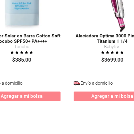
or Solar en Barra Cotton Soft
Alaciadora Optima 3000 Pi
ocobo SPF50+ PA++++
Titanium 1 1/4
Tocobo
Babyliss
$
385
.
00
$
3699
.
00
 a domicilio
Envío a domicilio
Agregar a mi bolsa
Agregar a mi bolsa