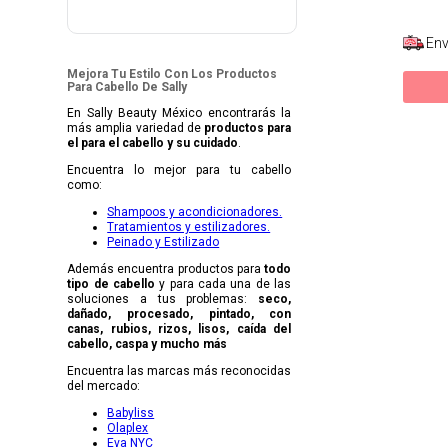
Env
Mejora Tu Estilo Con Los Productos
Para Cabello De Sally
En Sally Beauty México encontrarás la
más amplia variedad de
productos para
el para el cabello y su cuidado
.
Encuentra lo mejor para tu cabello
como:
Shampoos y acondicionadores.
Tratamientos y estilizadores.
Peinado y Estilizado
Además encuentra productos para
todo
tipo de cabello
y para cada una de las
soluciones a tus problemas:
seco,
dañado, procesado, pintado, con
canas, rubios, rizos, lisos, caída del
cabello, caspa y mucho más
Encuentra las marcas más reconocidas
del mercado:
Babyliss
Olaplex
Eva NYC