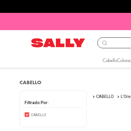
TÉRMINOS MÁS BUS
Cabello
Colorac
1
.
babyliss
2
.
igora
CABELLO
3
.
cepillos
CABELLO
L'Ore
4
.
ion
Filtrado Por:
5
.
olaplex
CABELLO
6
.
manic panic
7
.
protectores termico