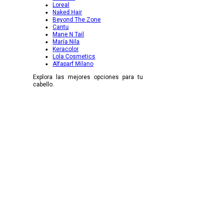
Loreal
Naked Hair
Beyond The Zone
Cantu
Mane N Tail
María Nila
Keracolor
Lola Cosmetics
Alfaparf Milano
Explora las mejores opciones para tu
cabello.