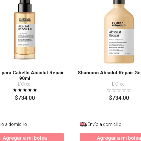
 para Cabello Absolut Repair
Shampoo Absolut Repair Go
90ml
L'Oreal
L'Oreal
$
734
.
00
$
734
.
00
ío a domicilio
Envío a domicilio
Agregar a mi bolsa
Agregar a mi bolsa