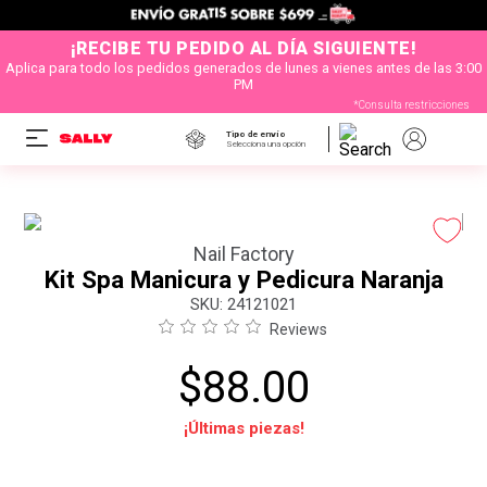
¡RECIBE TU PEDIDO AL DÍA SIGUIENTE!
Aplica para todo los pedidos generados de lunes a vienes antes de las 3:00
PM
*Consulta restricciones
Tipo de envío
Selecciona una opción
Nail Factory
Kit Spa Manicura y Pedicura Naranja
:
24121021
Reviews
$
88
.
00
¡Últimas piezas!