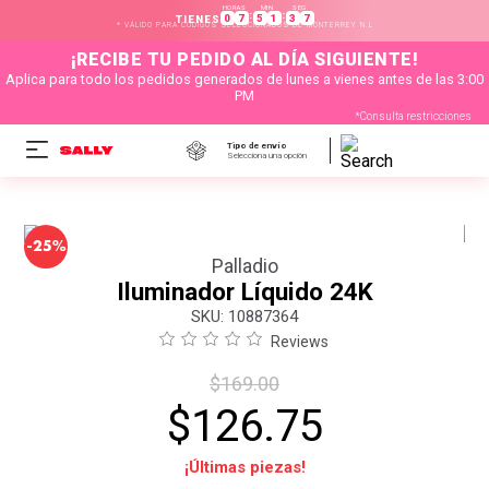
HORAS
MIN
SEG
:
:
0
7
5
1
3
7
TIENES
* VÁLIDO PARA CÓDIGOS SELECCIONADOS DE MONTERREY N.L
¡RECIBE TU PEDIDO AL DÍA SIGUIENTE!
Aplica para todo los pedidos generados de lunes a vienes antes de las 3:00
PM
*Consulta restricciones
Tipo de envío
Selecciona una opción
-
25%
Palladio
Iluminador Líquido 24K
:
10887364
Reviews
$
169
.
00
$
126
.
75
¡Últimas piezas!