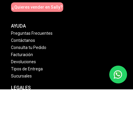
¿Quieres vender en Sally?
AYUDA
Preguntas Frecuentes
Contáctanos
Consulta tu Pedido
Facturación
Devoluciones
Tipos de Entrega
Sucursales
LEGALES
Términos & Condiciones
Aviso de Privacidad
Política Cambios & Devoluciones
Condiciones de las Promociones
Dinámica Estrellas Sally