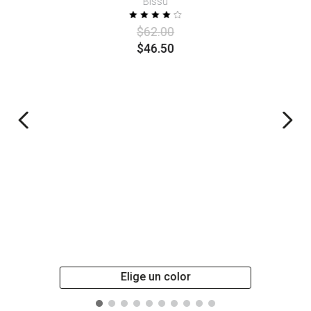
Bissu
$
62
.
00
$
46
.
50
Elige un color