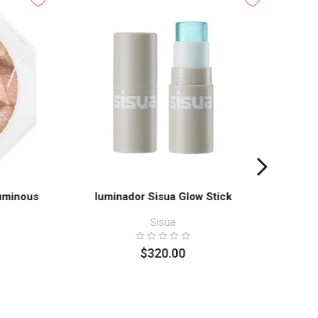
Ilu
uminous
Iuminador Sisua Glow Stick
Sisua
$
320
.
00