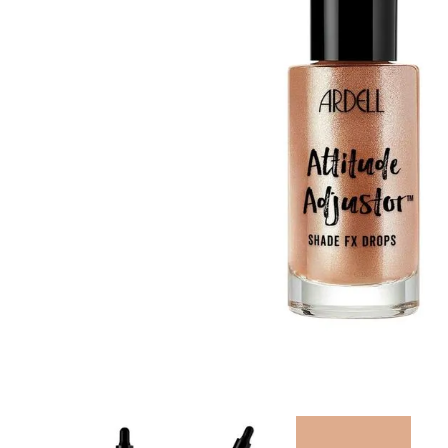
8
.
protectores termico
9
.
tinte
10
.
naked hair