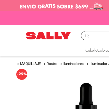
TÉRMINOS MÁS BUS
Cabello
Colorac
1
.
babyliss
MAQUILLAJE
Rostro
Iluminadores
Iluminador 
2
.
igora
3
.
cepillos
-
25%
4
.
ion
5
.
olaplex
6
.
manic panic
7
.
tocobo