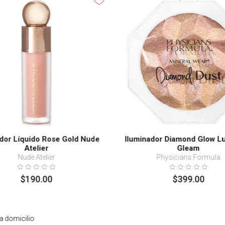
ador Líquido Rose Gold Nude
Iluminador Diamond Glow L
Atelier
Gleam
Nude Atelier
Physicians Formula
$
190
.
00
$
399
.
00
a domicilio