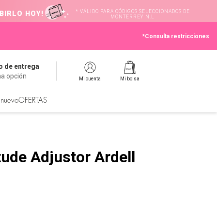
* VÁLIDO PARA CÓDIGOS SELECCIONADOS DE
BIRLO HOY!
MONTERREY N.L
*Consulta restricciones
 de entrega
na opción
Mi cuenta
Mi bolsa
 nuevo
OFERTAS
tude Adjustor Ardell