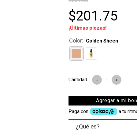
$
269
.
00
s
$
201
.
75
¡Últimas piezas!
Color
:
Golden Sheen
－
＋
Agregar a mi bol
¿Qué es?