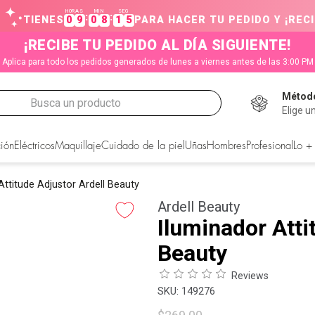
HORAS
MIN
SEG
:
:
TIENES
0
9
0
8
1
5
PARA HACER TU PEDIDO Y ¡RECI
¡RECIBE TU PEDIDO AL DÍA SIGUIENTE!
Aplica para todo los pedidos generados de lunes a viernes antes de las 3:00 PM
Método
Busca un producto
Elige u
CADOS
ión
Eléctricos
Maquillaje
Cuidado de la piel
Uñas
Hombres
Profesional
Lo +
Attitude Adjustor Ardell Beauty
Ardell Beauty
Iluminador Atti
Beauty
Reviews
:
149276