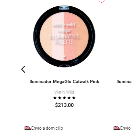
glow
Iluminador MegaGlo Catwalk Pink
Ilumin
Wet N Wild
$
213
.
00
Envío a domicilio
Envío 