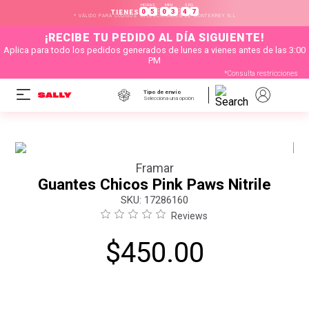
HORAS
MIN
SEG
:
:
0
5
0
3
4
7
TIENES
* VÁLIDO PARA CÓDIGOS SELECCIONADOS DE MONTERREY N.L
¡RECIBE TU PEDIDO AL DÍA SIGUIENTE!
Aplica para todo los pedidos generados de lunes a vienes antes de las 3:00
PM
*Consulta restricciones
Tipo de envío
Selecciona una opción
Framar
Guantes Chicos Pink Paws Nitrile
:
17286160
Reviews
$
450
.
00