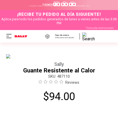
HORAS
MIN
SEG
:
:
1
0
0
0
4
3
TIENES
* VÁLIDO PARA CÓDIGOS SELECCIONADOS DE MONTERREY N.L
¡RECIBE TU PEDIDO AL DÍA SIGUIENTE!
Aplica para todo los pedidos generados de lunes a vienes antes de las 3:00
PM
*Consulta restricciones
Tipo de envío
Selecciona una opción
Sally
Guante Resistente al Calor
:
487110
Reviews
$
94
.
00