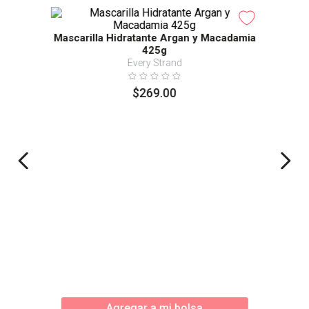
Mascarilla Hidratante Argan y Macadamia
425g
Every Strand
$
269
.
00
Agregar a mi bolsa