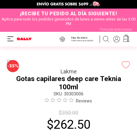
¡RECIBE TU PEDIDO AL DÍA SIGUIENTE!
Aplica para todo los pedidos generados de lunes a vienes antes de las 3:00
PM
*Consulta restricciones
Tipo de envío
Selecciona una opción
-
25%
Lakme
Gotas capilares deep care Teknia
100ml
:
30303006
Reviews
$
350
.
00
$
262
.
50