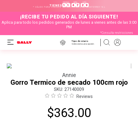
HORAS
MIN
SEG
:
:
1
1
4
7
2
8
TIENES
* VÁLIDO PARA CÓDIGOS SELECCIONADOS DE MONTERREY N.L
¡RECIBE TU PEDIDO AL DÍA SIGUIENTE!
Aplica para todo los pedidos generados de lunes a vienes antes de las 3:00
PM
*Consulta restricciones
Tipo de envío
Selecciona una opción
Annie
Gorro Termico de secado 100cm rojo
:
27140009
Reviews
$
363
.
00