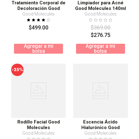
Tratamiento Corporal de
Limpiador para Acné
Decoloración Good
Good Molecules 140ml
Molecules
Good Molecules
Good Molecules
$
499
.
00
$
369
.
00
$
276
.
75
Agregar a mi
Agregar a mi
bolsa
bolsa
-
25%
Rodillo Facial Good
Escencia Ácido
Molecules
Hialurónico Good
Molecules 120ml
Good Molecules
Good Molecules