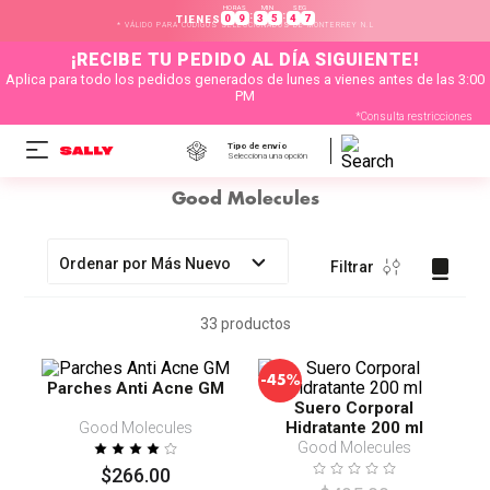
HORAS
MIN
SEG
:
:
0
9
3
5
4
7
TIENES
* VÁLIDO PARA CÓDIGOS SELECCIONADOS DE MONTERREY N.L
¡RECIBE TU PEDIDO AL DÍA SIGUIENTE!
Aplica para todo los pedidos generados de lunes a vienes antes de las 3:00
PM
*Consulta restricciones
Tipo de envío
Selecciona una opción
Good Molecules
Ordenar por
Más Nuevo
Filtrar
33
productos
-
45%
Parches Anti Acne GM
Suero Corporal
Hidratante 200 ml
Good Molecules
Good Molecules
$
266
.
00