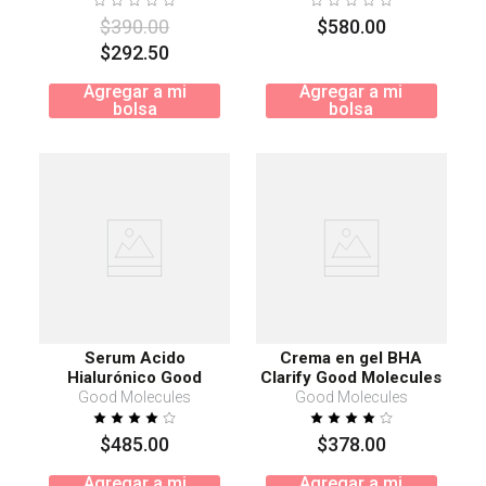
$
390
.
00
$
580
.
00
$
292
.
50
Agregar a mi
Agregar a mi
bolsa
bolsa
Serum Acido
Crema en gel BHA
Hialurónico Good
Clarify Good Molecules
Molecules Jumbo size
Good Molecules
Good Molecules
$
485
.
00
$
378
.
00
Agregar a mi
Agregar a mi