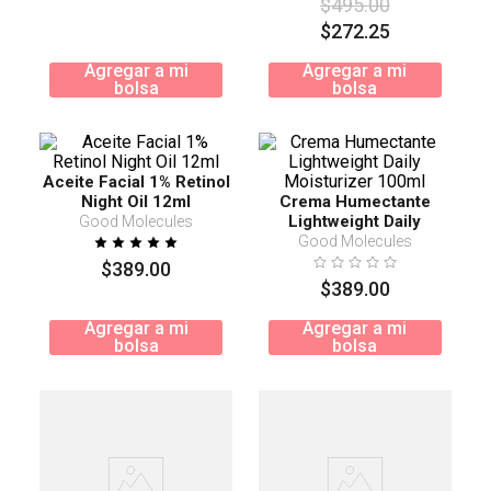
$
495
.
00
$
272
.
25
Agregar a mi
Agregar a mi
bolsa
bolsa
Aceite Facial 1% Retinol
Night Oil 12ml
Crema Humectante
Lightweight Daily
Good Molecules
Moisturizer 100ml
Good Molecules
$
389
.
00
$
389
.
00
Agregar a mi
Agregar a mi
bolsa
bolsa