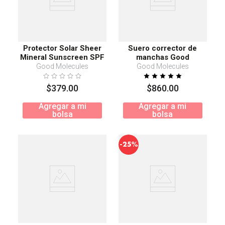
Protector Solar Sheer
Suero corrector de
Mineral Sunscreen SPF
manchas Good
30 50ml
Molecules 75 ml
Good Molecules
Good Molecules
$
379
.
00
$
860
.
00
Agregar a mi
Agregar a mi
bolsa
bolsa
-
25%