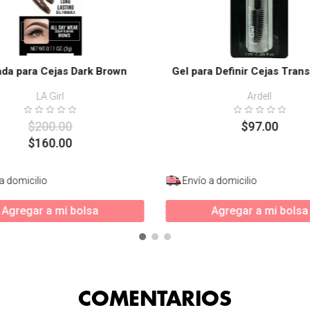
da para Cejas Dark Brown
Gel para Definir Cejas Tran
LA Girl
Ardell
$
200
.
00
$
97
.
00
$
160
.
00
a domicilio
Envío a domicilio
Agregar a mi bolsa
Agregar a mi bolsa
COMENTARIOS