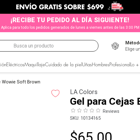
¡RECIBE TU PEDIDO AL DÍA SIGUIENTE!
Aplica para todo los pedidos generados de lunes a viernes antes de las 3:00 PM
Método
Busca un producto
Elige u
CADOS
ión
Eléctricos
Maquillaje
Cuidado de la piel
Uñas
Hombres
Profesional
Lo +
ie Wowie Soft Brown
LA Colors
Gel para Cejas
Reviews
:
10134165
$
65
.
00
s