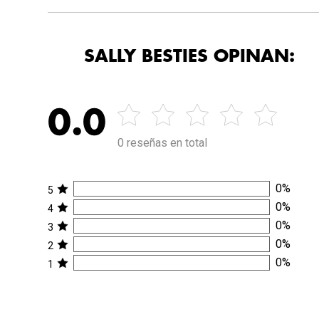
SALLY BESTIES OPINAN:
0.0
0 reseñas en total
0
%
5
0
%
4
0
%
3
0
%
2
0
%
1