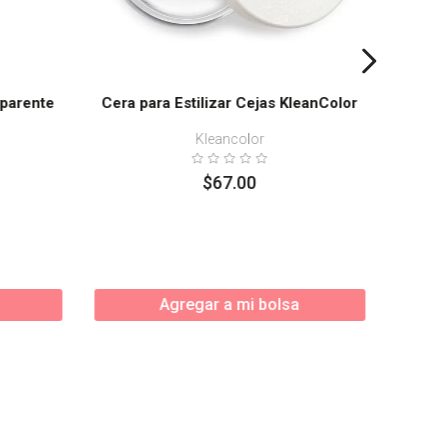
sparente
Cera para Estilizar Cejas KleanColor
Kleancolor
$
67
.
00
Enví
Agregar a mi bolsa