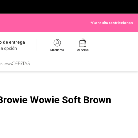
*Consulta restricciones
 de entrega
na opción
Mi cuenta
Mi bolsa
 nuevo
OFERTAS
 Browie Wowie Soft Brown