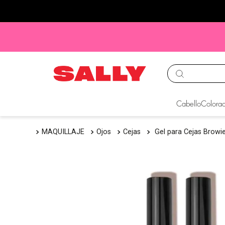
TÉRMINOS MÁS BUS
Cabello
Colorac
1
.
babyliss
MAQUILLAJE
Ojos
Cejas
Gel para Cejas Brow
2
.
igora
3
.
cepillos
4
.
ion
5
.
olaplex
6
.
manic panic
7
.
protectores termico