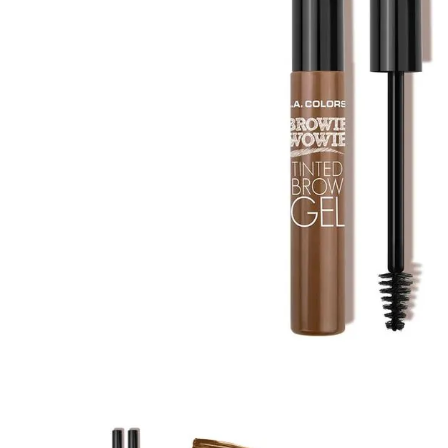
8
.
tocobo
9
.
tinte
10
.
centella