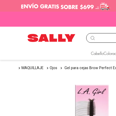
TÉRMINOS MÁS BUS
Cabello
Colorac
1
.
babyliss
MAQUILLAJE
Ojos
Gel para cejas Brow Perfect 
2
.
igora
3
.
cepillos
4
.
ion
5
.
olaplex
6
.
manic panic
7
.
tocobo