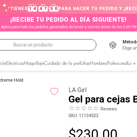
HORAS
MIN
SEG
:
:
TIENES
1
4
4
7
5
0
PARA HACER TU PEDIDO Y ¡RECI
¡RECIBE TU PEDIDO AL DÍA SIGUIENTE!
Aplica para todo los pedidos generados de lunes a viernes antes de las 3:00 PM
Método
Busca un producto
Elige u
CADOS
ión
Eléctricos
Maquillaje
Cuidado de la piel
Uñas
Hombres
Profesional
Lo +
Extreme Hold
LA Girl
Gel para cejas
Reviews
:
11134522
$
230
.
00