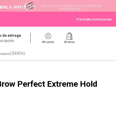
* VÁLIDO PARA CÓDIGOS SELECCIONADOS DE
BIRLO HOY!
MONTERREY N.L
*Consulta restricciones
 de entrega
na opción
Mi cuenta
Mi bolsa
 nuevo
OFERTAS
 Brow Perfect Extreme Hold