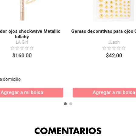
dor ojos shockwave Metallic
Gemas decorativas para ojos 
lullaby
LA Girl
JLash
$
160
.
00
$
42
.
00
a domicilio
Agregar a mi bolsa
Agregar a mi bolsa
COMENTARIOS