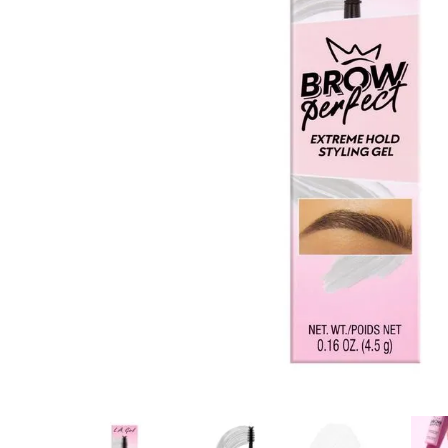
8
.
protectores termico
9
.
tinte
10
.
naked hair