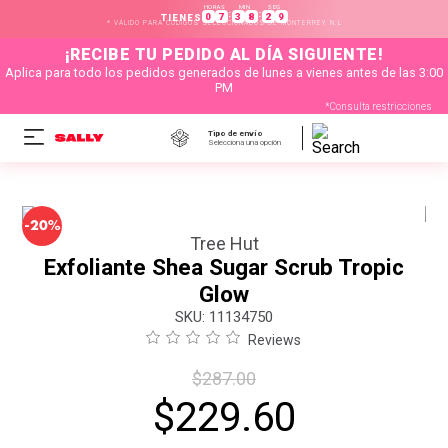
HORAS
MIN
SEG
:
:
0
7
3
8
2
9
TIENES
* VÁLIDO PARA CÓDIGOS SELECCIONADOS DE MONTERREY N.L
¡RECIBE TU PEDIDO AL DÍA SIGUIENTE!
Aplica para todo los pedidos generados de lunes a vienes antes de las 3:00
PM
*Consulta restricciones
Tipo de envío
Selecciona una opción
-
20%
Tree Hut
Exfoliante Shea Sugar Scrub Tropic
Glow
:
11134750
Reviews
$
287
.
00
$
229
.
60