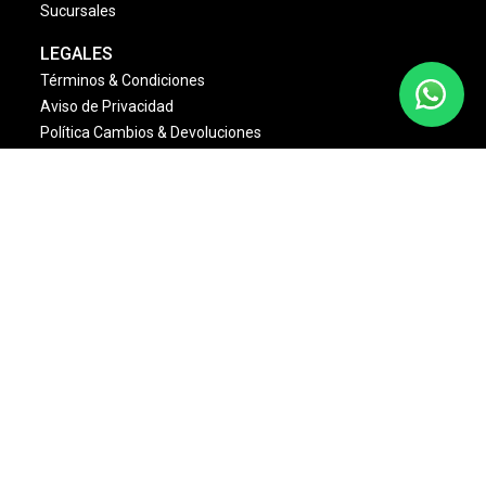
Sucursales
LEGALES
Términos & Condiciones
Aviso de Privacidad
Política Cambios & Devoluciones
Condiciones de las Promociones
Dinámica Estrellas Sally
NOSOTROS
Quienes Somos
Misión y Visión
Nuestras Marcas
Monedero Eléctronico
Bolsa de Trabajo
Sally Club