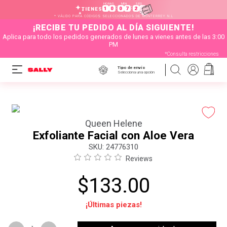
HORAS
MIN
SEG
:
:
1
0
0
7
2
2
TIENES
* VÁLIDO PARA CÓDIGOS SELECCIONADOS DE MONTERREY N.L
¡RECIBE TU PEDIDO AL DÍA SIGUIENTE!
Aplica para todo los pedidos generados de lunes a vienes antes de las 3:00
PM
*Consulta restricciones
Tipo de envío
Selecciona una opción
Queen Helene
Exfoliante Facial con Aloe Vera
:
24776310
Reviews
$
133
.
00
¡Últimas piezas!