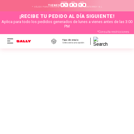
HORAS
MIN
SEG
:
:
0
1
3
5
1
8
TIENES
* VÁLIDO PARA CÓDIGOS SELECCIONADOS DE MONTERREY N.L
¡RECIBE TU PEDIDO AL DÍA SIGUIENTE!
Aplica para todo los pedidos generados de lunes a vienes antes de las 3:00
PM
*Consulta restricciones
Tipo de envío
Selecciona una opción