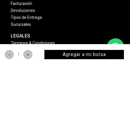
Facturación
Devoluciones
Tipos de Entrega
Sucursales
LEGALES
Términos & Condiciones
Aviso de Privacidad
Agregar a mi bolsa
－
＋
Política Cambios & Devoluciones
Condiciones de las Promociones
Dinámica Estrellas Sally
NOSOTROS
Quienes Somos
Misión y Visión
Nuestras Marcas
Monedero Eléctronico
Bolsa de Trabajo
Sally Club