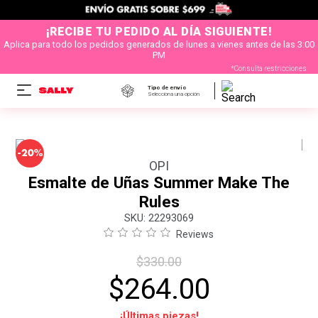
¡RECIBE TU PEDIDO AL DÍA SIGUIENTE!
Aplica para todo los pedidos generados de lunes a vienes antes de las 3:00
PM
*Consulta restricciones
Tipo de envío
Selecciona una opción
-
20%
OPI
Esmalte de Uñas Summer Make The
Rules
:
22293069
Reviews
$
330
.
00
$
264
.
00
¡Últimas piezas!