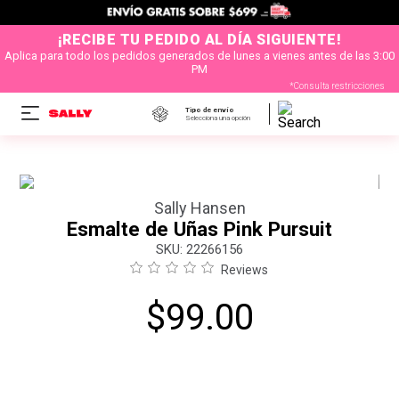
¡RECIBE TU PEDIDO AL DÍA SIGUIENTE!
Aplica para todo los pedidos generados de lunes a vienes antes de las 3:00
PM
*Consulta restricciones
Tipo de envío
Selecciona una opción
Sally Hansen
Esmalte de Uñas Pink Pursuit
:
22266156
Reviews
$
99
.
00