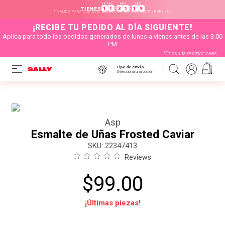
HORAS
MIN
SEG
:
:
1
1
3
1
1
9
TIENES
* VÁLIDO PARA CÓDIGOS SELECCIONADOS DE MONTERREY N.L
¡RECIBE TU PEDIDO AL DÍA SIGUIENTE!
Aplica para todo los pedidos generados de lunes a vienes antes de las 3:00
PM
*Consulta restricciones
Tipo de envío
Selecciona una opción
Asp
Esmalte de Uñas Frosted Caviar
:
22347413
Reviews
$
99
.
00
¡Últimas piezas!