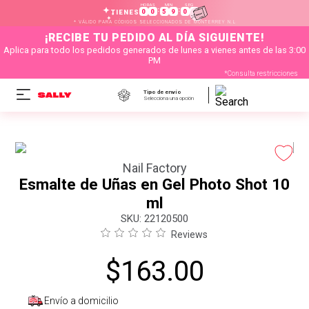
HORAS
MIN
SEG
:
:
0
0
5
9
0
0
TIENES
* VÁLIDO PARA CÓDIGOS SELECCIONADOS DE MONTERREY N.L
¡RECIBE TU PEDIDO AL DÍA SIGUIENTE!
Aplica para todo los pedidos generados de lunes a vienes antes de las 3:00
PM
*Consulta restricciones
Tipo de envío
Selecciona una opción
Nail Factory
Esmalte de Uñas en Gel Photo Shot 10
ml
:
22120500
Reviews
$
163
.
00
Envío a domicilio