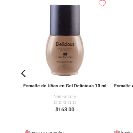
Esmalte de Uñas en Gel Delicious 10 ml
Esmalte 
Nail Factory
$
163
.
00
Envío a domicilio
Envío 