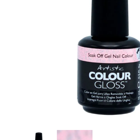
8
.
tocobo
9
.
tinte
10
.
centella