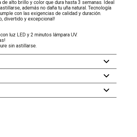
de alto brillo y color que dura hasta 3 semanas. Ideal
astillarse, además no daña tu uña natural. Tecnología
 cumple con las exigencias de calidad y duración.
o, divertido y excepcional!
con luz LED y 2 minutos lámpara UV.
as!
re sin astillarse.
+
+
+