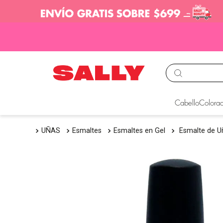
TÉRMINOS MÁS BUS
Cabello
Colorac
1
.
babyliss
UÑAS
Esmaltes
Esmaltes en Gel
Esmalte de Uñ
2
.
igora
3
.
cepillos
4
.
ion
5
.
olaplex
6
.
manic panic
7
.
protectores termico