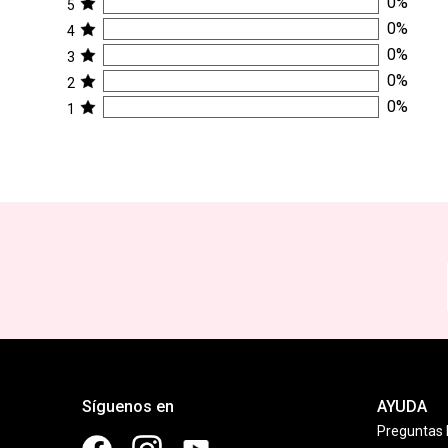
0
%
5
0
%
4
0
%
3
0
%
2
0
%
1
Síguenos en
AYUDA
Preguntas 