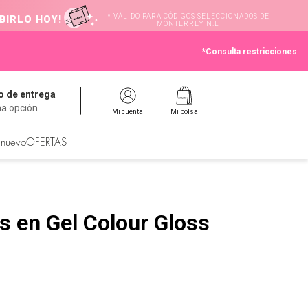
* VÁLIDO PARA CÓDIGOS SELECCIONADOS DE
BIRLO HOY!
MONTERREY N.L
*Consulta restricciones
 de entrega
na opción
Mi cuenta
Mi bolsa
 nuevo
OFERTAS
s en Gel Colour Gloss