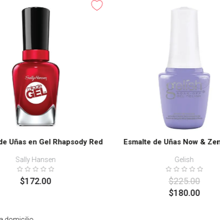
-
20%
de Uñas en Gel Rhapsody Red
Esmalte de Uñas Now & Zen
Sally Hansen
Gelish
$
172
.
00
$
225
.
00
$
180
.
00
a domicilio