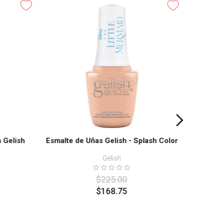
-
25%
Esmalte 
 Gelish
Esmalte de Uñas Gelish - Splash Color
Gelish
$
225
.
00
$
168
.
75