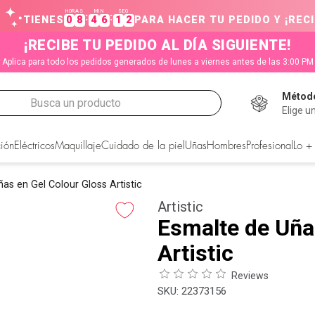
HORAS
MIN
SEG
:
:
TIENES
0
8
4
6
1
1
PARA HACER TU PEDIDO Y ¡RECI
¡RECIBE TU PEDIDO AL DÍA SIGUIENTE!
Aplica para todo los pedidos generados de lunes a viernes antes de las 3:00 PM
Método
Busca un producto
Elige u
CADOS
ión
Eléctricos
Maquillaje
Cuidado de la piel
Uñas
Hombres
Profesional
Lo +
as en Gel Colour Gloss Artistic
Artistic
Esmalte de Uña
Artistic
Reviews
:
22373156
s