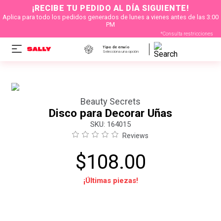
¡RECIBE TU PEDIDO AL DÍA SIGUIENTE!
Aplica para todo los pedidos generados de lunes a vienes antes de las 3:00
PM
*Consulta restricciones
Tipo de envío
Selecciona una opción
Beauty Secrets
Disco para Decorar Uñas
:
164015
Reviews
$
108
.
00
¡Últimas piezas!