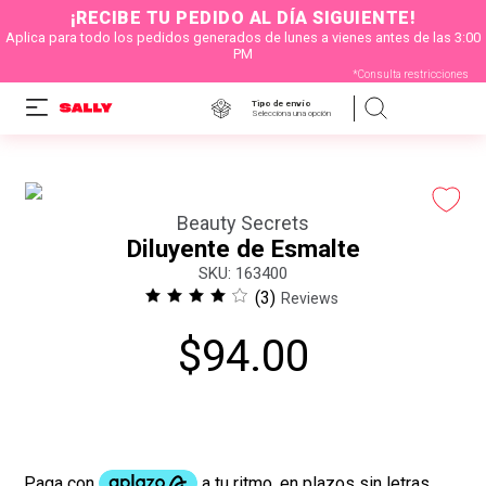
¡RECIBE TU PEDIDO AL DÍA SIGUIENTE!
Aplica para todo los pedidos generados de lunes a vienes antes de las 3:00
PM
*Consulta restricciones
Tipo de envío
Selecciona una opción
Beauty Secrets
Diluyente de Esmalte
:
163400
(
3
)
Reviews
$
94
.
00