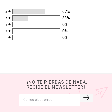
67
%
5
33
%
4
0
%
3
0
%
2
0
%
1
¡NO TE PIERDAS DE NADA,
RECIBE EL NEWSLETTER!