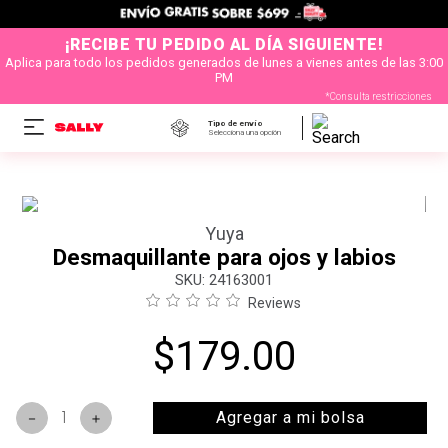
¡RECIBE TU PEDIDO AL DÍA SIGUIENTE!
Aplica para todo los pedidos generados de lunes a vienes antes de las 3:00
PM
*Consulta restricciones
Tipo de envío
Selecciona una opción
Yuya
Desmaquillante para ojos y labios
:
24163001
Reviews
$
179
.
00
Agregar a mi bolsa
－
＋