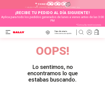
HORAS
MIN
SEG
:
:
0
7
2
7
3
0
TIENES
* VÁLIDO PARA CÓDIGOS SELECCIONADOS DE MONTERREY N.L
¡RECIBE TU PEDIDO AL DÍA SIGUIENTE!
Aplica para todo los pedidos generados de lunes a vienes antes de las 3:00
PM
*Consulta restricciones
Tipo de envío
Selecciona una opción
OOPS!