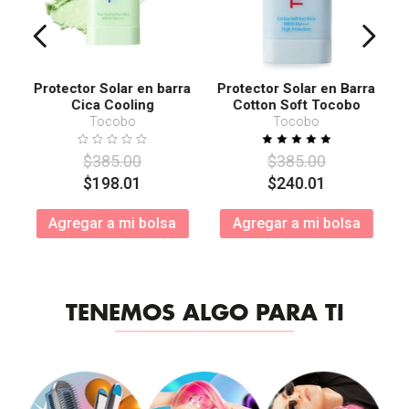
Protector Solar en barra
Protector Solar en Barra
Cica Cooling
Cotton Soft Tocobo
SPF50+ PA++++
Tocobo
Tocobo
$
385
.
00
$
385
.
00
$
198
.
01
$
240
.
01
Agregar a mi bolsa
Agregar a mi bolsa
TENEMOS ALGO PARA TI