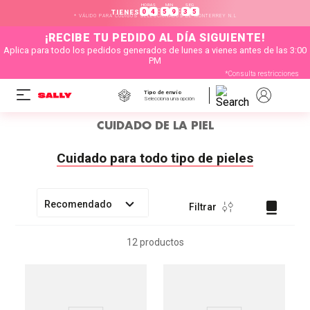
HORAS
MIN
SEG
:
:
0
4
5
9
3
5
TIENES
* VÁLIDO PARA CÓDIGOS SELECCIONADOS DE MONTERREY N.L
¡RECIBE TU PEDIDO AL DÍA SIGUIENTE!
Aplica para todo los pedidos generados de lunes a vienes antes de las 3:00
PM
*Consulta restricciones
Tipo de envío
Selecciona una opción
CUIDADO DE LA PIEL
Cuidado para todo tipo de pieles
Recomendado
Filtrar
12
productos