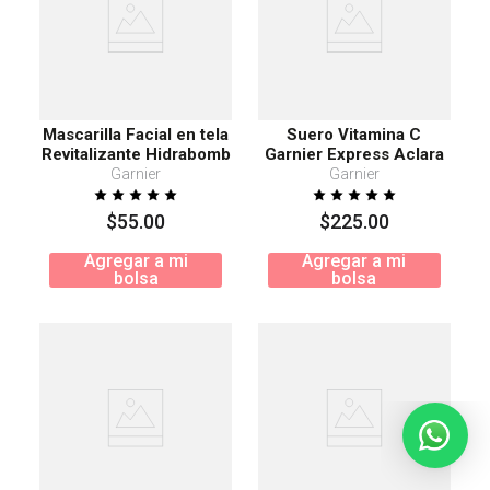
Mascarilla Facial en tela
Suero Vitamina C
Revitalizante Hidrabomb
Garnier Express Aclara
Garnier
Garnier
Garnier
$
55
.
00
$
225
.
00
Agregar a mi
Agregar a mi
bolsa
bolsa