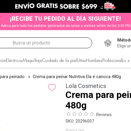
¡RECIBE TU PEDIDO AL DÍA SIGUIENTE!
Aplica para todo los pedidos generados de lunes a viernes antes de las 3:00 PM
Método
Busca un producto
Elige u
CADOS
ión
Eléctricos
Maquillaje
Cuidado de la piel
Uñas
Hombres
Profesional
Lo +
 para peinado
Crema para peinar Nutritiva Ela é carioca 480g
Lola Cosmetics
Crema para pein
480g
Reviews
:
20296007