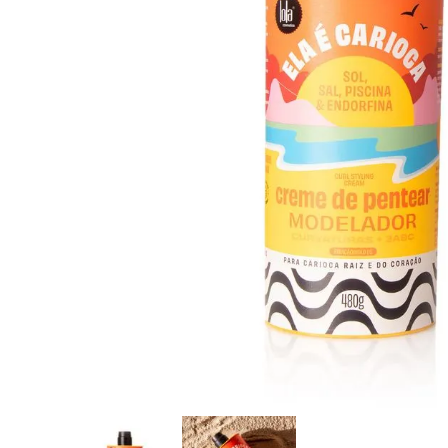
8
.
protectores termico
9
.
tinte
10
.
naked hair