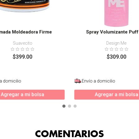
mada Moldeadora Firme
Spray Volumizante Puf
Suavecito
Design Me
$
399
.
00
$
309
.
00
a domicilio
Envío a domicilio
Agregar a mi bolsa
Agregar a mi bolsa
COMENTARIOS