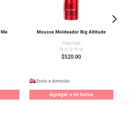
f Me
Mousse Moldeador Big Altitude
Sexy Hair
$
520
.
00
Envío a domicilio
Enví
Agregar a mi bolsa