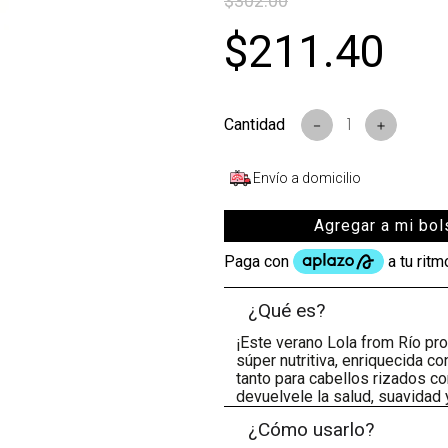
$
302
.
00
s
$
211
.
40
－
＋
Envío a domicilio
Agregar a mi bol
¿Qué es?
¡Este verano Lola from Río pr
súper nutritiva, enriquecida c
tanto para cabellos rizados c
devuelvele la salud, suavidad y
¿Cómo usarlo?