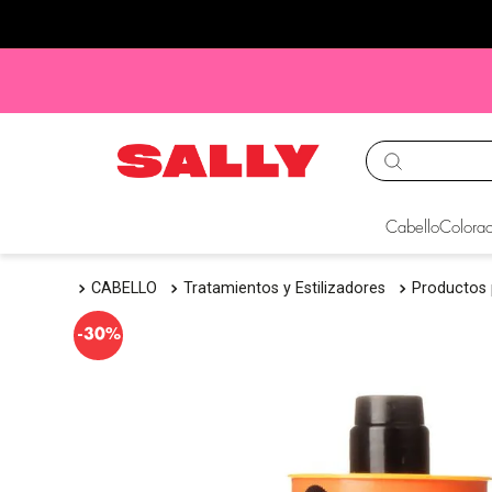
TÉRMINOS MÁS BUS
Cabello
Colorac
1
.
babyliss
CABELLO
Tratamientos y Estilizadores
Productos
2
.
igora
3
.
cepillos
-
30%
4
.
ion
5
.
olaplex
6
.
manic panic
7
.
tocobo