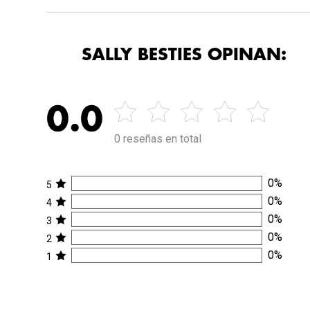
SALLY BESTIES OPINAN:
0.0
0 reseñas en total
0
%
5
0
%
4
0
%
3
0
%
2
0
%
1