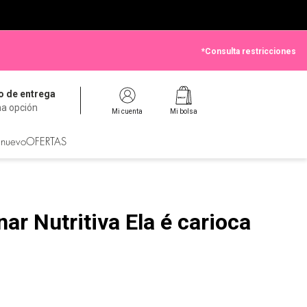
*Consulta restricciones
 de entrega
na opción
Mi cuenta
Mi bolsa
 nuevo
OFERTAS
ar Nutritiva Ela é carioca