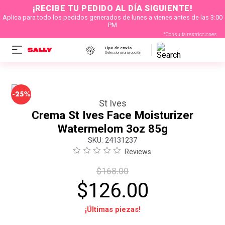
¡RECIBE TU PEDIDO AL DÍA SIGUIENTE!
Aplica para todo los pedidos generados de lunes a vienes antes de las 3:00
PM
*Consulta restricciones
Tipo de envío
Selecciona una opción
-
25%
St Ives
Crema St Ives Face Moisturizer
Watermelom 3oz 85g
:
24131237
Reviews
$
168
.
00
$
126
.
00
¡Últimas piezas!