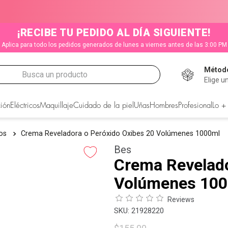
¡RECIBE TU PEDIDO AL DÍA SIGUIENTE!
Aplica para todo los pedidos generados de lunes a viernes antes de las 3:00 PM
Método
Busca un producto
Elige u
CADOS
ión
Eléctricos
Maquillaje
Cuidado de la piel
Uñas
Hombres
Profesional
Lo +
vos
Crema Reveladora o Peróxido Oxibes 20 Volúmenes 1000ml
Bes
Crema Revelado
Volúmenes 10
Reviews
:
21928220
s