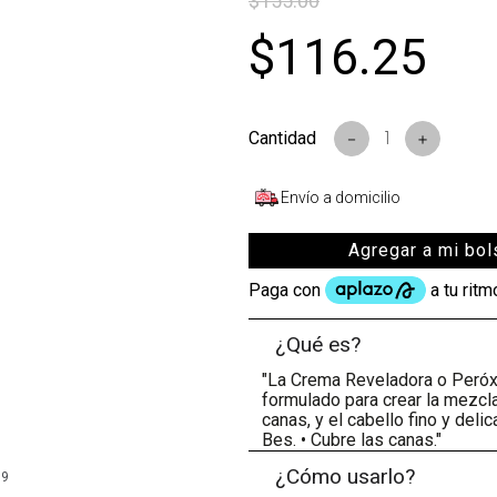
$
155
.
00
$
116
.
25
－
＋
Envío a domicilio
Agregar a mi bol
¿Qué es?
"La Crema Reveladora o Peróx
formulado para crear la mezcl
canas, y el cabello fino y deli
Bes. • Cubre las canas."
¿Cómo usarlo?
99