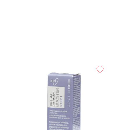
-
25%