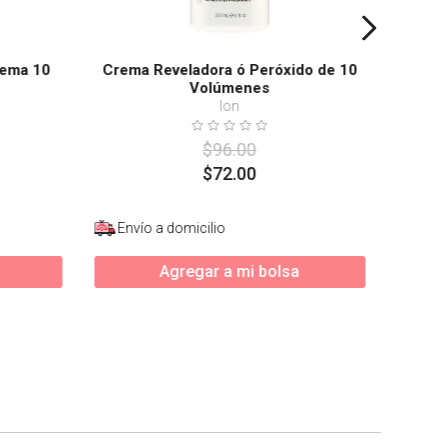
rema 10
Crema Reveladora ó Peróxido de 10
Volúmenes
Ion
$
96
.
00
$
72
.
00
Envío a domicilio
Agregar a mi bolsa