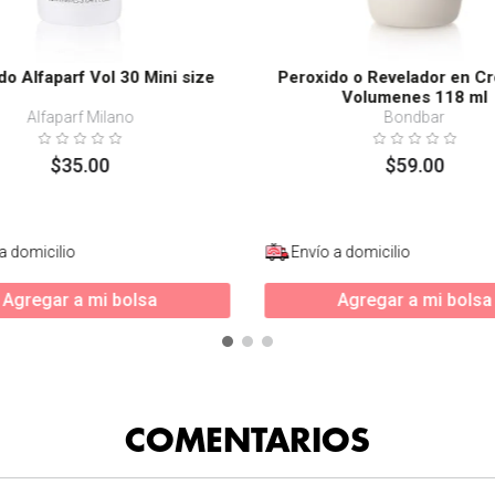
do Alfaparf Vol 30 Mini size
Peroxido o Revelador en C
Volumenes 118 ml
Alfaparf Milano
Bondbar
$
35
.
00
$
59
.
00
a domicilio
Envío a domicilio
Agregar a mi bolsa
Agregar a mi bolsa
COMENTARIOS