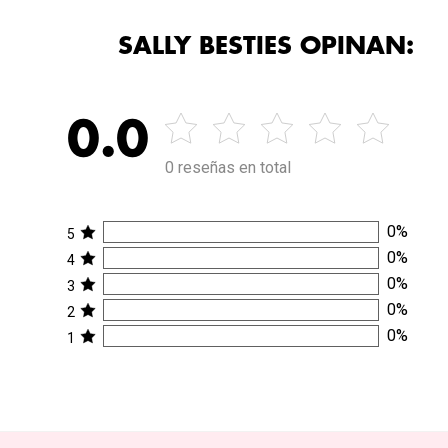
SALLY BESTIES OPINAN:
0.0
0 reseñas en total
0
%
5
0
%
4
0
%
3
0
%
2
0
%
1