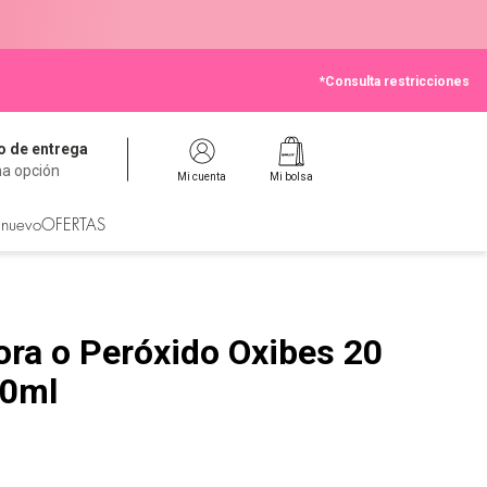
*Consulta restricciones
 de entrega
na opción
Mi cuenta
Mi bolsa
 nuevo
OFERTAS
ra o Peróxido Oxibes 20
00ml