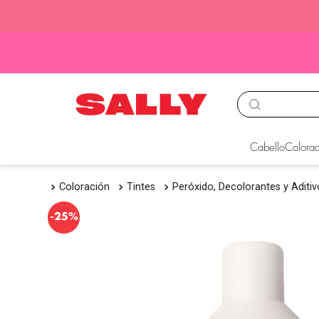
TÉRMINOS MÁS BUS
Cabello
Colorac
1
.
babyliss
Coloración
Tintes
Peróxido, Decolorantes y Aditi
2
.
igora
3
.
cepillos
-
25%
4
.
ion
5
.
olaplex
6
.
manic panic
7
.
protectores termico