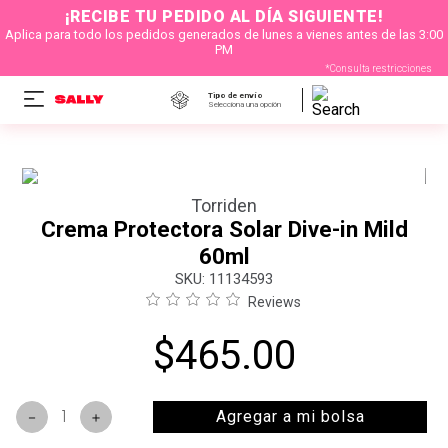
¡RECIBE TU PEDIDO AL DÍA SIGUIENTE!
Aplica para todo los pedidos generados de lunes a vienes antes de las 3:00
PM
*Consulta restricciones
Tipo de envío
Selecciona una opción
Torriden
Crema Protectora Solar Dive-in Mild
60ml
:
11134593
Reviews
$
465
.
00
Agregar a mi bolsa
－
＋