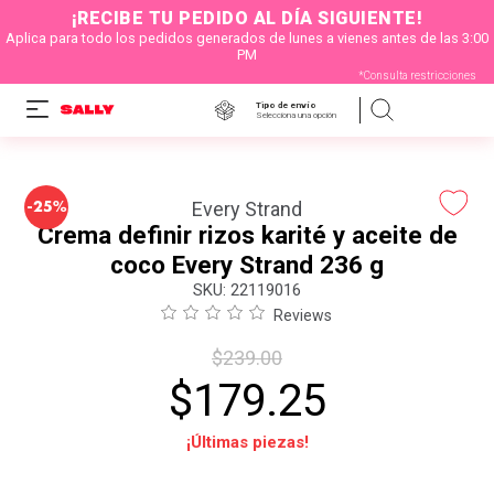
¡RECIBE TU PEDIDO AL DÍA SIGUIENTE!
Aplica para todo los pedidos generados de lunes a vienes antes de las 3:00
PM
*Consulta restricciones
Tipo de envío
Selecciona una opción
-
Every Strand
25%
Crema definir rizos karité y aceite de
coco Every Strand 236 g
:
22119016
Reviews
$
239
.
00
$
179
.
25
¡Últimas piezas!