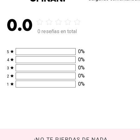
0.0
0 reseñas en total
0
%
5
0
%
4
0
%
3
0
%
2
0
%
1
¡NO TE PIERDAS DE NADA,