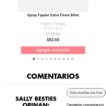
Spray Fijador Extra Firme 80ml
Organic Therapy
$
118
.
00
$
82
.
60
Agregar a mi bolsa
COMENTARIOS
Solo reseñas con foto
SALLY BESTIES
OPINAN:
Cargando comentarios