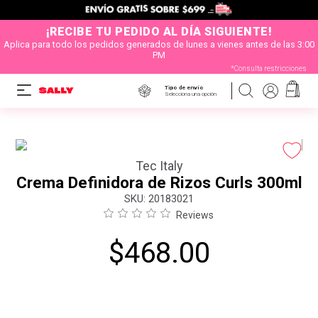
¡RECIBE TU PEDIDO AL DÍA SIGUIENTE!
Aplica para todo los pedidos generados de lunes a vienes antes de las 3:00
PM
*Consulta restricciones
Tipo de envío
Selecciona una opción
Tec Italy
Crema Definidora de Rizos Curls 300ml
:
20183021
Reviews
$
468
.
00