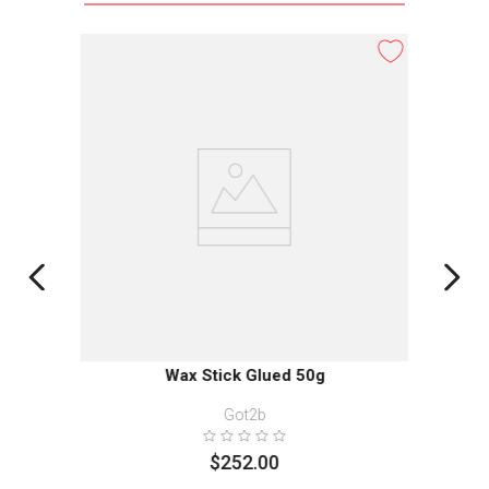
Wax Stick Glued 50g
Got2b
$
252
.
00