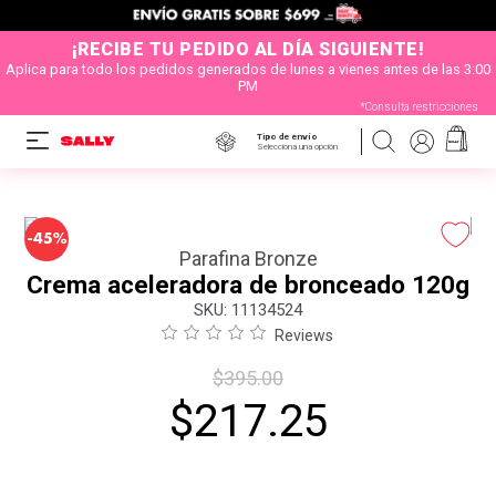
¡RECIBE TU PEDIDO AL DÍA SIGUIENTE!
Aplica para todo los pedidos generados de lunes a vienes antes de las 3:00
PM
*Consulta restricciones
Tipo de envío
Selecciona una opción
-
45%
Parafina Bronze
Crema aceleradora de bronceado 120g
:
11134524
Reviews
$
395
.
00
$
217
.
25