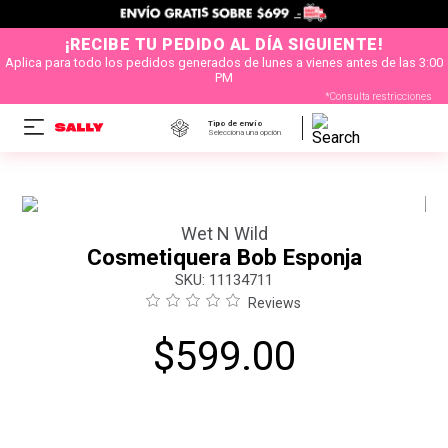
¡RECIBE TU PEDIDO AL DÍA SIGUIENTE!
Aplica para todo los pedidos generados de lunes a vienes antes de las 3:00
PM
*Consulta restricciones
Tipo de envío
Selecciona una opción
Wet N Wild
Cosmetiquera Bob Esponja
:
11134711
Reviews
$
599
.
00