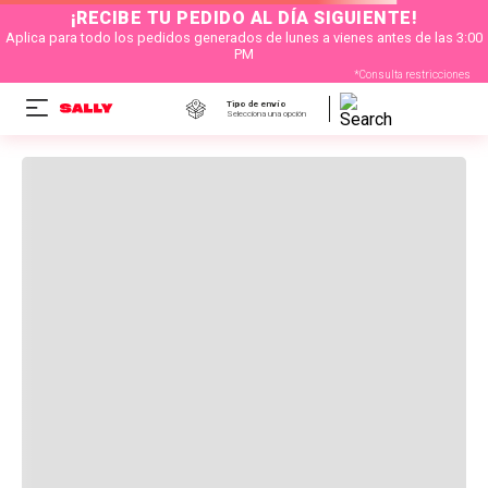
¡RECIBE TU PEDIDO AL DÍA SIGUIENTE!
Aplica para todo los pedidos generados de lunes a vienes antes de las 3:00
PM
*Consulta restricciones
Tipo de envío
Selecciona una opción
OOPS!
ENCUENTRA NUESTRAS