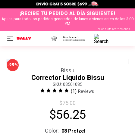
¡RECIBE TU PEDIDO AL DÍA SIGUIENTE!
Aplica para todo los pedidos generados de lunes a vienes antes de las 3:00
PM
*Consulta restricciones
Tipo de envío
Selecciona una opción
-
25%
Bissu
Corrector Líquido Bissu
:
03501085
(
1
)
Reviews
$
75
.
00
$
56
.
25
Color
:
08 Pretzel