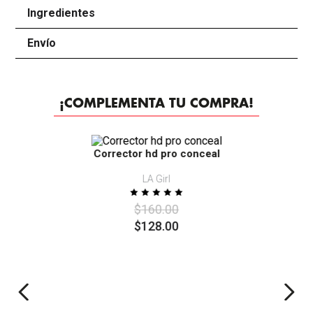
Ingredientes
+
Envío
+
¡COMPLEMENTA TU COMPRA!
-
20%
Corrector hd pro conceal
LA Girl
$
160
.
00
$
128
.
00