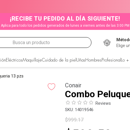
¡RECIBE TU PEDIDO AL DÍA SIGUIENTE!
Aplica para todo los pedidos generados de lunes a viernes antes de las 3:00 PM
Método
Busca un producto
Elige u
CADOS
ión
Eléctricos
Maquillaje
Cuidado de la piel
Uñas
Hombres
Profesional
Lo +
ueria 13 pzs
Conair
Combo Peluque
Reviews
:
14019546
$
999
.
17
s