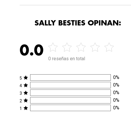
SALLY BESTIES OPINAN:
0.0
0 reseñas en total
0
%
5
0
%
4
0
%
3
0
%
2
0
%
1