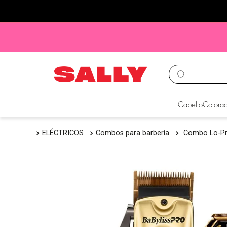
TÉRMINOS MÁS BUS
Cabello
Colorac
1
.
babyliss
ELÉCTRICOS
Combos para barbería
Combo Lo-Pr
2
.
igora
3
.
cepillos
4
.
ion
5
.
olaplex
6
.
manic panic
7
.
tocobo