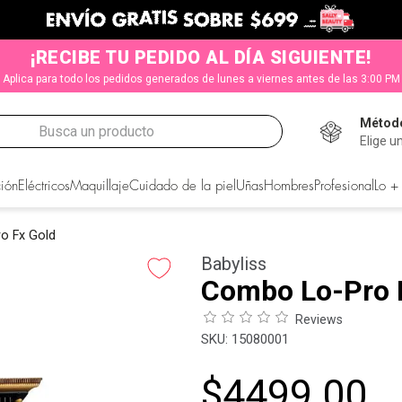
¡RECIBE TU PEDIDO AL DÍA SIGUIENTE!
Aplica para todo los pedidos generados de lunes a viernes antes de las 3:00 PM
Método
Busca un producto
Elige u
CADOS
ión
Eléctricos
Maquillaje
Cuidado de la piel
Uñas
Hombres
Profesional
Lo +
o Fx Gold
Babyliss
Combo Lo-Pro 
Reviews
:
15080001
$
4499
.
00