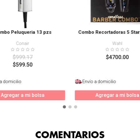
mbo Peluqueria 13 pzs
Combo Recortadoras 5 Star
Conair
Wahl
$
999
.
17
$
4700
.
00
$
599
.
50
a domicilio
Envío a domicilio
Agregar a mi bolsa
Agregar a mi bolsa
COMENTARIOS