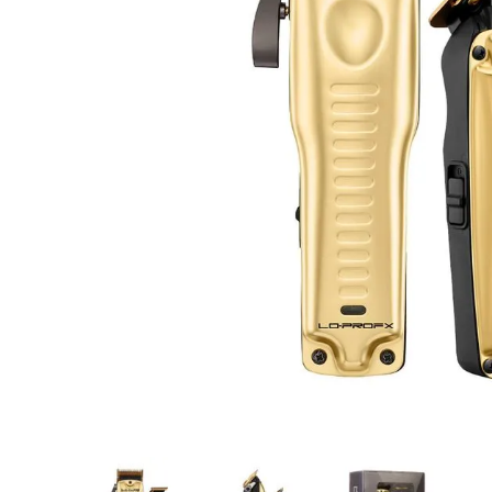
8
.
protectores termico
9
.
tinte
10
.
naked hair