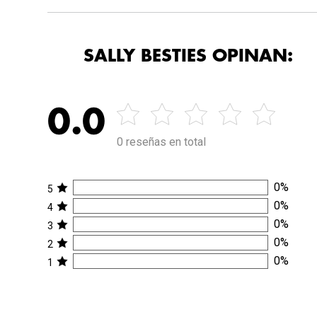
SALLY BESTIES OPINAN:
0.0
0 reseñas en total
0
%
5
0
%
4
0
%
3
0
%
2
0
%
1