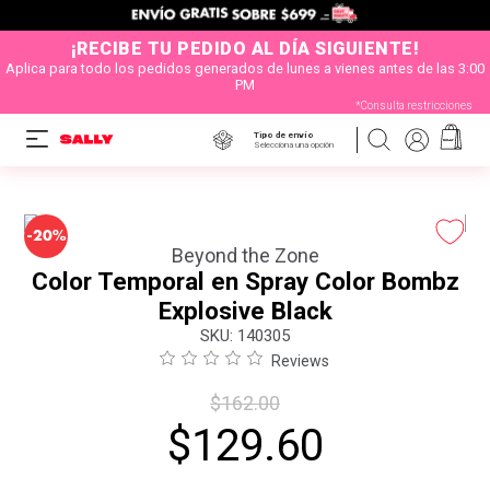
¡RECIBE TU PEDIDO AL DÍA SIGUIENTE!
Aplica para todo los pedidos generados de lunes a vienes antes de las 3:00
PM
*Consulta restricciones
Tipo de envío
Selecciona una opción
-
20%
Beyond the Zone
Color Temporal en Spray Color Bombz
Explosive Black
:
140305
Reviews
$
162
.
00
$
129
.
60