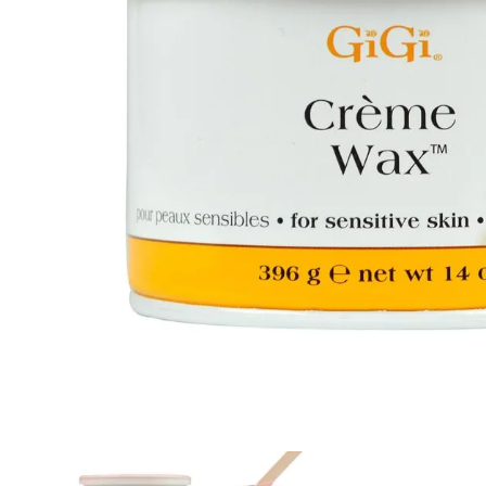
8
.
protectores termico
9
.
tinte
10
.
naked hair