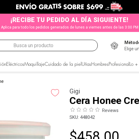
¡RECIBE TU PEDIDO AL DÍA SIGUIENTE!
Aplica para todo los pedidos generados de lunes a viernes antes de las 3:00 PM
Método
Busca un producto
Elige u
CADOS
ión
Eléctricos
Maquillaje
Cuidado de la piel
Uñas
Hombres
Profesional
Lo +
me
Gigi
Cera Honee Cr
Reviews
:
448042
$
458
.
00