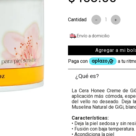
s
－
＋
Envío a domicilio
Agregar a mi bol
¿Qué es?
La Cera Honee Creme de GiGi
aplicación más cómoda, espec
del vello no deseado. Deja l
Muselina Natural de GiGi, blan
Características:
• Deja la piel sedosa y sin res
• Fusión con baja temperatura.
• Acondiciona la piel