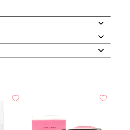
+
+
+