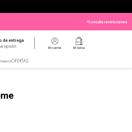
*Consulta restricciones
 de entrega
na opción
Mi cuenta
Mi bolsa
 nuevo
OFERTAS
eme