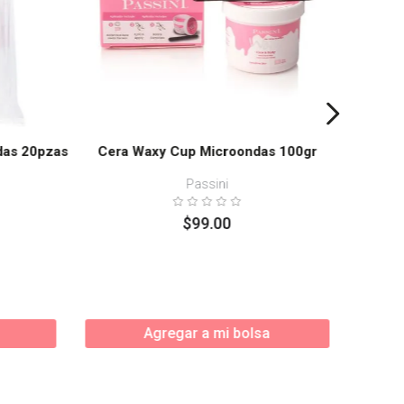
idas 20pzas
Cera Waxy Cup Microondas 100gr
Passini
$
99
.
00
Enví
Agregar a mi bolsa