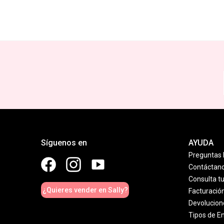
Síguenos en
AYUDA
Preguntas 
Contáctan
Consulta t
¿Quieres vender en Sally?
Facturació
Devolucion
Tipos de E