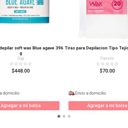
depilar soft wax Blue agave 396
Tiras para Depilacion Tipo Tej
g
Gigi
Passini
$
448
.
00
$
70
.
00
a domicilio
Envío a domicilio
Agregar a mi bolsa
Agregar a mi bolsa