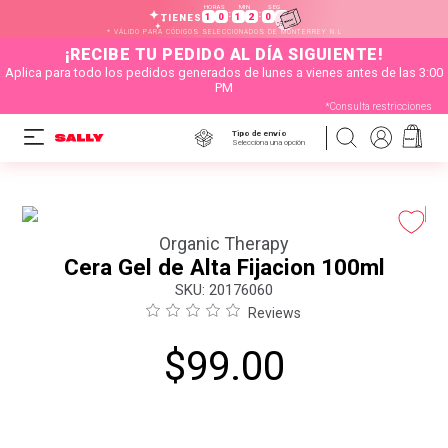
HORAS
MIN
SEG
:
:
1
0
1
2
0
0
TIENES
* VÁLIDO PARA CÓDIGOS SELECCIONADOS DE MONTERREY N.L
¡RECIBE TU PEDIDO AL DÍA SIGUIENTE!
Aplica para todo los pedidos generados de lunes a vienes antes de las 3:00
PM
*Consulta restricciones
Tipo de envío
Selecciona una opción
Organic Therapy
Cera Gel de Alta Fijacion 100ml
:
20176060
Reviews
$
99
.
00