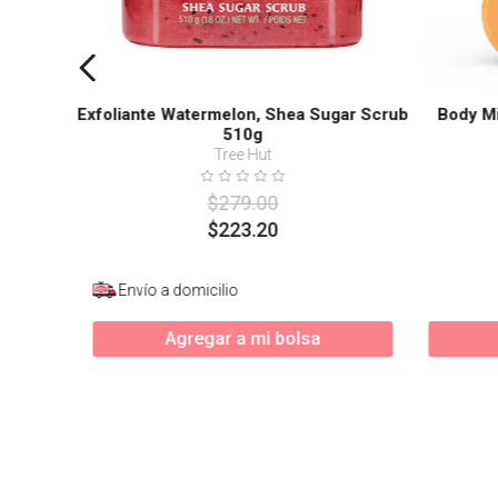
Exfoliante Watermelon, Shea Sugar Scrub
Body Mi
510g
Tree Hut
$
279
.
00
$
223
.
20
Envío a domicilio
Agregar a mi bolsa