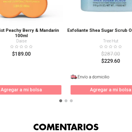
st Peachy Berry & Mandarin
Exfoliante Shea Sugar Scrub 
100ml
Daise
Tree Hut
$
189
.
00
$
287
.
00
$
229
.
60
Envío a domicilio
Agregar a mi bolsa
Agregar a mi bolsa
COMENTARIOS