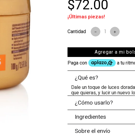
$
72
.
00
s
¡Últimas piezas!
－
＋
Agregar a mi bol
¿Qué es?
Dale un toque de luces doradas
que quieras, y lucir un nuevo lo
¿Cómo usarlo?
Ingredientes
Sobre el envío