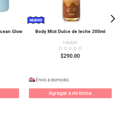
Ocean Glow
Body Mist Dulce de leche 200ml
Haskell
$
290
.
00
Envío a domicilio
Enví
Agregar a mi bolsa