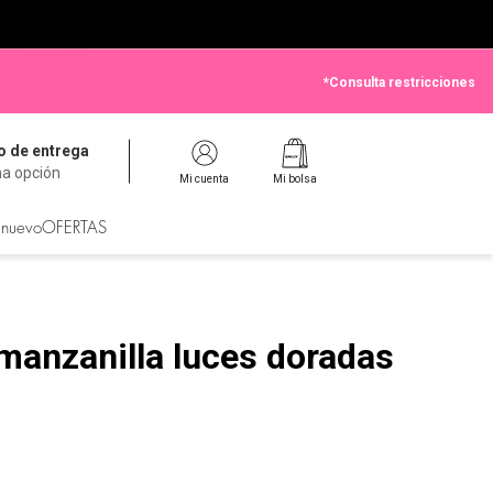
*Consulta restricciones
 de entrega
na opción
Mi cuenta
Mi bolsa
 nuevo
OFERTAS
manzanilla luces doradas