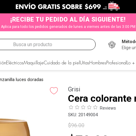
¡RECIBE TU PEDIDO AL DÍA SIGUIENTE!
Aplica para todo los pedidos generados de lunes a viernes antes de las 3:00 PM
Método
Busca un producto
Elige u
CADOS
ión
Eléctricos
Maquillaje
Cuidado de la piel
Uñas
Hombres
Profesional
Lo +
zanilla luces doradas
Grisi
Cera colorante 
Reviews
:
20149004
$
96
.
00