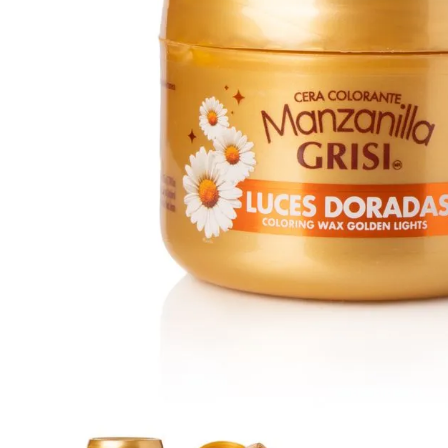
8
.
protectores termico
9
.
tinte
10
.
naked hair