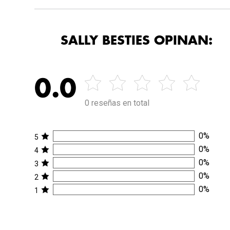
SALLY BESTIES OPINAN:
0.0
0 reseñas en total
0
%
5
0
%
4
0
%
3
0
%
2
0
%
1