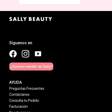
0
%
3
0
%
2
0
%
1
¡NO TE PIERDAS DE NADA,
RECIBE EL NEWSLETTER!
Síguenos en