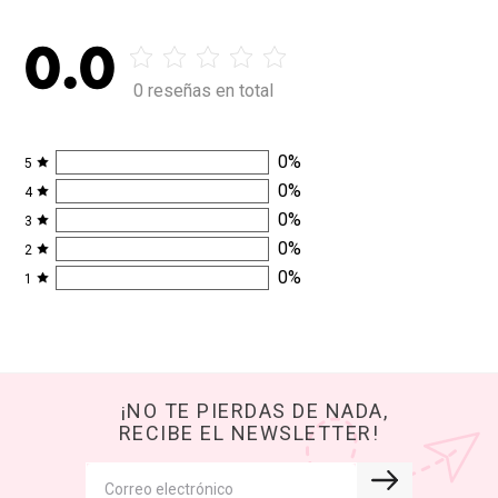
COMENTARIOS
Solo reseñas con foto
SALLY BESTIES
OPINAN:
Cargando comentarios
0.0
0 reseñas en total
0
%
5
0
%
4