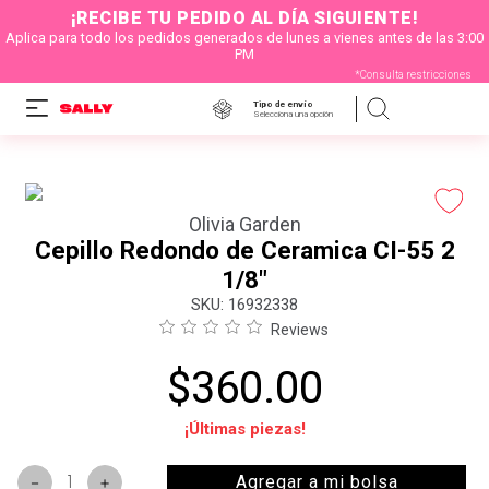
¡RECIBE TU PEDIDO AL DÍA SIGUIENTE!
Aplica para todo los pedidos generados de lunes a vienes antes de las 3:00
PM
*Consulta restricciones
Tipo de envío
Selecciona una opción
Olivia Garden
Cepillo Redondo de Ceramica CI-55 2
1/8"
:
16932338
Reviews
$
360
.
00
¡Últimas piezas!
Agregar a mi bolsa
－
＋