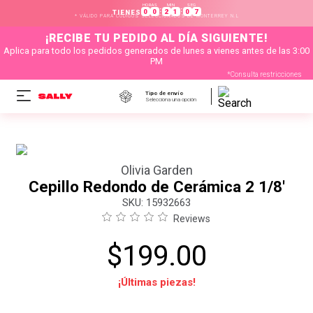
HORAS
MIN
SEG
:
:
0
0
2
1
0
6
TIENES
* VÁLIDO PARA CÓDIGOS SELECCIONADOS DE MONTERREY N.L
¡RECIBE TU PEDIDO AL DÍA SIGUIENTE!
Aplica para todo los pedidos generados de lunes a vienes antes de las 3:00
PM
*Consulta restricciones
Tipo de envío
Selecciona una opción
Olivia Garden
Cepillo Redondo de Cerámica 2 1/8'
:
15932663
Reviews
$
199
.
00
¡Últimas piezas!