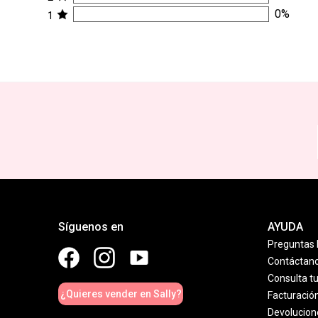
0
%
1
Síguenos en
AYUDA
Preguntas 
Contáctan
Consulta t
¿Quieres vender en Sally?
Facturació
Devolucion