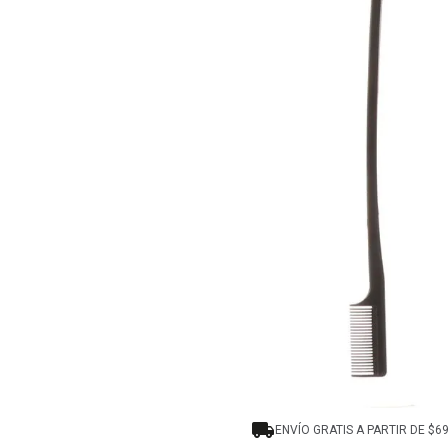
8
.
protectores termico
9
.
tinte
10
.
naked hair
ENVÍO GRATIS A PARTIR DE $6