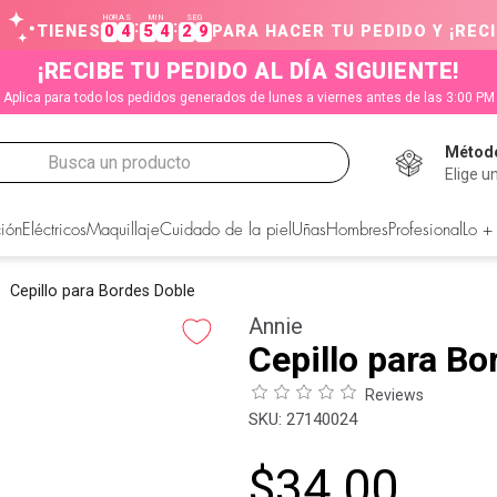
HORAS
MIN
SEG
:
:
TIENES
0
4
5
4
2
9
PARA HACER TU PEDIDO Y ¡RECI
¡RECIBE TU PEDIDO AL DÍA SIGUIENTE!
Aplica para todo los pedidos generados de lunes a viernes antes de las 3:00 PM
Método
Busca un producto
Elige u
CADOS
ión
Eléctricos
Maquillaje
Cuidado de la piel
Uñas
Hombres
Profesional
Lo +
Cepillo para Bordes Doble
Annie
Cepillo para Bo
Reviews
:
27140024
$
34
.
00