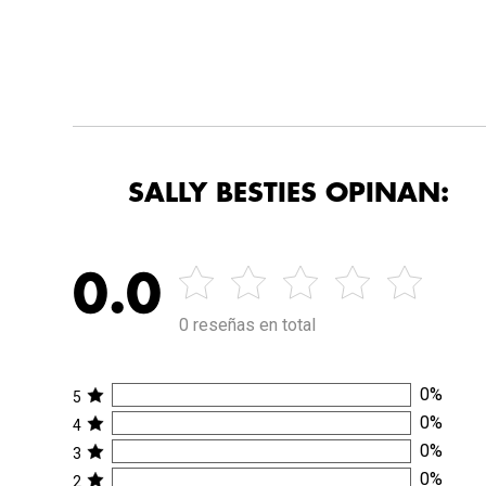
SALLY BESTIES OPINAN:
0.0
0 reseñas en total
0
%
5
0
%
4
0
%
3
0
%
2