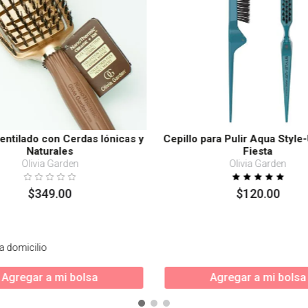
Ventilado con Cerdas Iónicas y
Cepillo para Pulir Aqua Style
Naturales
Fiesta
Olivia Garden
Olivia Garden
$
349
.
00
$
120
.
00
a domicilio
Agregar a mi bolsa
Agregar a mi bolsa