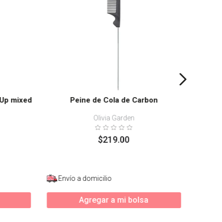
-Up mixed
Peine de Cola de Carbon
Olivia Garden
$
219
.
00
Envío a domicilio
Enví
Agregar a mi bolsa