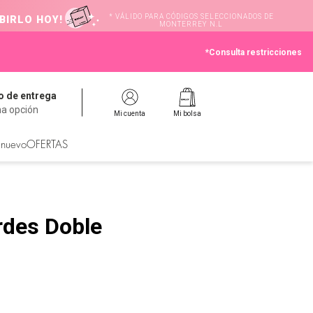
* VÁLIDO PARA CÓDIGOS SELECCIONADOS DE
BIRLO HOY!
MONTERREY N.L
*Consulta restricciones
 de entrega
na opción
Mi cuenta
Mi bolsa
 nuevo
OFERTAS
rdes Doble