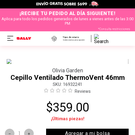
¡RECIBE TU PEDIDO AL DÍA SIGUIENTE!
Aplica para todo los pedidos generados de lunes a vienes antes de las 3:00
PM
*Consulta restricciones
Tipo de envío
Selecciona una opción
Olivia Garden
Cepillo Ventilado ThermoVent 46mm
:
16932241
Reviews
$
359
.
00
¡Últimas piezas!
Agregar a mi bolsa
－
＋