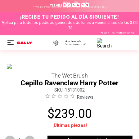
HORAS
MIN
SEG
:
:
0
7
5
6
1
3
TIENES
* VÁLIDO PARA CÓDIGOS SELECCIONADOS DE MONTERREY N.L
¡RECIBE TU PEDIDO AL DÍA SIGUIENTE!
Aplica para todo los pedidos generados de lunes a vienes antes de las 3:00
PM
*Consulta restricciones
Tipo de envío
Selecciona una opción
The Wet Brush
Cepillo Ravenclaw Harry Potter
:
15131002
Reviews
$
239
.
00
¡Últimas piezas!