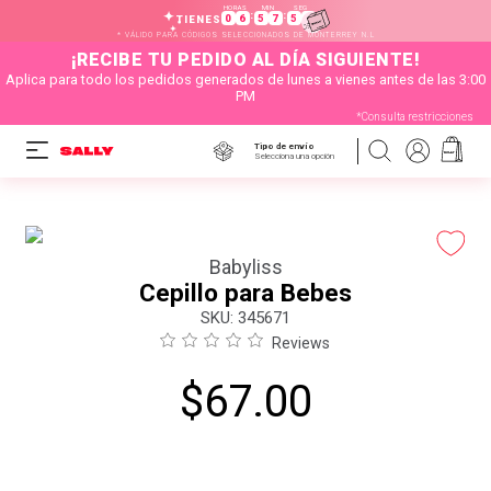
HORAS
MIN
SEG
:
:
0
6
5
7
5
7
TIENES
* VÁLIDO PARA CÓDIGOS SELECCIONADOS DE MONTERREY N.L
¡RECIBE TU PEDIDO AL DÍA SIGUIENTE!
Aplica para todo los pedidos generados de lunes a vienes antes de las 3:00
PM
*Consulta restricciones
Tipo de envío
Selecciona una opción
Babyliss
Cepillo para Bebes
:
345671
Reviews
$
67
.
00