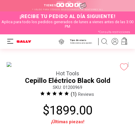
HORAS
MIN
SEG
:
:
0
4
3
4
2
4
TIENES
* VÁLIDO PARA CÓDIGOS SELECCIONADOS DE MONTERREY N.L
¡RECIBE TU PEDIDO AL DÍA SIGUIENTE!
Aplica para todo los pedidos generados de lunes a vienes antes de las 3:00
PM
*Consulta restricciones
Tipo de envío
Selecciona una opción
Hot Tools
Cepillo Eléctrico Black Gold
:
01200969
(
1
)
Reviews
$
1899
.
00
¡Últimas piezas!