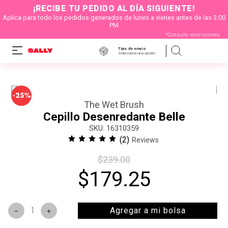
¡RECIBE TU PEDIDO AL DÍA SIGUIENTE!
Aplica para todo los pedidos generados de lunes a vienes antes de las 3:00
PM
*Consulta restricciones
Tipo de envío
Selecciona una opción
-
25%
The Wet Brush
Cepillo Desenredante Belle
:
16310359
(
2
)
Reviews
$
239
.
00
$
179
.
25
Agregar a mi bolsa
－
＋