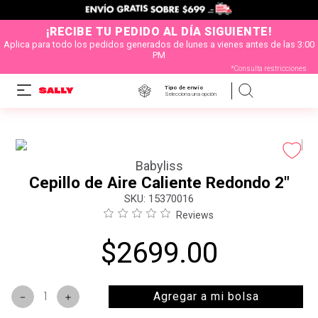
¡RECIBE TU PEDIDO AL DÍA SIGUIENTE!
Aplica para todo los pedidos generados de lunes a vienes antes de las 3:00
PM
*Consulta restricciones
Tipo de envío
Selecciona una opción
Babyliss
Cepillo de Aire Caliente Redondo 2"
:
15370016
Reviews
$
2699
.
00
Agregar a mi bolsa
－
＋