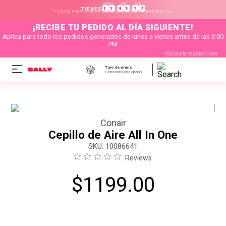
HORAS
MIN
SEG
:
:
1
1
4
1
1
7
TIENES
* VÁLIDO PARA CÓDIGOS SELECCIONADOS DE MONTERREY N.L
¡RECIBE TU PEDIDO AL DÍA SIGUIENTE!
Aplica para todo los pedidos generados de lunes a vienes antes de las 3:00
PM
*Consulta restricciones
Tipo de envío
Selecciona una opción
Conair
Cepillo de Aire All In One
:
10086641
Reviews
$
1199
.
00