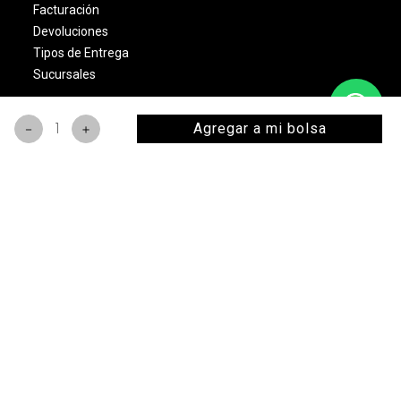
Facturación
Devoluciones
Tipos de Entrega
Sucursales
LEGALES
Agregar a mi bolsa
－
＋
Términos & Condiciones
Aviso de Privacidad
Política Cambios & Devoluciones
Condiciones de las Promociones
Dinámica Estrellas Sally
NOSOTROS
Quienes Somos
Misión y Visión
Nuestras Marcas
Monedero Eléctronico
Bolsa de Trabajo
Sally Club